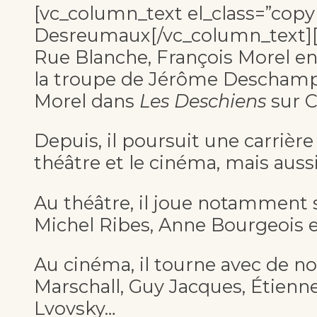
[vc_column_text el_class=”copy
Desreumaux[/vc_column_text][v
Rue Blanche, François Morel en
la troupe de Jérôme Deschamp
Morel dans
Les Deschiens
sur C
Depuis, il poursuit une carriè
théâtre et le cinéma, mais aussi
Au théâtre, il joue notamment so
Michel Ribes, Anne Bourgeois e
Au cinéma, il tourne avec de n
Marschall, Guy Jacques, Étienne
Lvovsky…